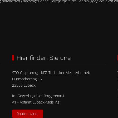
 optimierten Fahrzeuges ohne Eintragung in die Fahrzeugpapiere nicht im 
Hier finden Sie uns
STO Chiptuning - KFZ-Techniker Meisterbetrieb
Hutmacherring 15
23556 Lübeck
Im Gewerbegebiet Roggenhorst
A1 - Abfahrt Lübeck-Moisling
Routenplaner