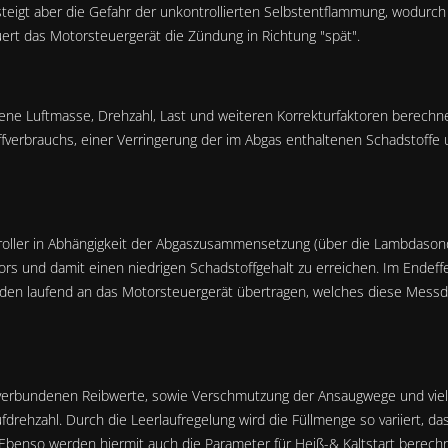
steigt aber die Gefahr der unkontrollierten Selbstentflammung, wodurc
rt das Motorsteuergerät die Zündung in Richtung "spät".
ene Luftmasse, Drehzahl, Last und weiteren Korrekturfaktoren berechnet
fverbrauchs, einer Verringerung der im Abgas enthaltenen Schadstoffe
troller in Abhängigkeit der Abgaszusammensetzung (über die Lambdaso
rs und damit einen niedrigen Schadstoffgehalt zu erreichen. Im Endef
rden laufend an das Motorsteuergerät übertragen, welches diese Messd
verbundenen Reibwerte, sowie Verschmutzung der Ansaugwege und viele
fdrehzahl. Durch die Leerlaufregelung wird die Füllmenge so variiert, da
 Ebenso werden hiermit auch die Parameter für Heiß-& Kaltstart berechn