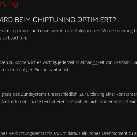
erung
WIRD BEIM CHIPTUNING OPTIMIERT?
rätes optimiert und dabei werden alle Aufgaben der Motorsteuerung be
g zu beachten:
zen zu können, ist es wichtig, jederzeit in Abhängigkeit von Drehzahl,
or den richtigen Einspritzzeitpunkt.
rsignale des Zündsystems unterschiedlich. Zur Erzielung einer konstant
eßzeit erforderlich, die bei höheren Drehzahlen nicht immer erreicht 
es Verdichtungsverhältnis an, um daraus ein hohes Drehmoment zu err